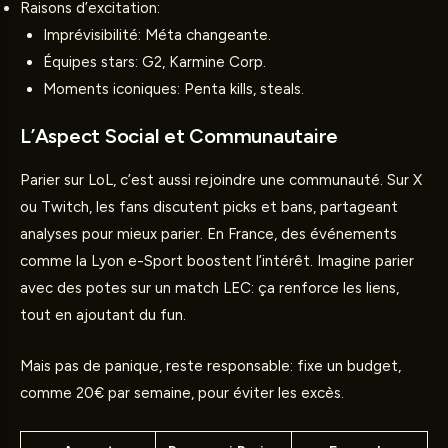
Raisons d’excitation:
Imprévisibilité: Méta changeante.
Équipes stars: G2, Karmine Corp.
Moments iconiques: Penta kills, steals.
L’Aspect Social et Communautaire
Parier sur LoL, c’est aussi rejoindre une communauté. Sur X
ou Twitch, les fans discutent picks et bans, partageant
analyses pour mieux parier. En France, des événements
comme la Lyon e-Sport boostent l’intérêt. Imagine parier
avec des potes sur un match LEC: ça renforce les liens,
tout en ajoutant du fun.
Mais pas de panique, reste responsable: fixe un budget,
comme 20€ par semaine, pour éviter les excès.