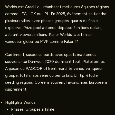
Worlds est Graal LoL, réunissant meilleures équipes régions
comme LEC, LCK ou LPL. En 2025, événement se tiendra
plusieurs villes, avec phases groupes, quarts et finale
explosive. Prize pool attendu dépasse 2 millions dollars,
attirant viewers millions. Parier Worlds, c’est miser
vainqueur global ou MVP comme Faker T1.
Carrément, suspense builds avec upsets inattendus –
souviens-toi Damwon 2020 dominant tout. Plateformes
Anjouan ou PAGCOR offrent marchés variés: vainqueur
groupe, total maps série ou penta kills. Un tip: étudie
seeding régions; Coréens souvent favoris, mais Européens
surprennent.
Highlights Worlds:
Phases: Groupes à finale.