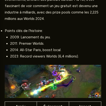
fascinant de voir comment un jeu gratuit est devenu une
industrie à milliards, avec des prize pools comme les 2,225
millions aux Worlds 2024.
Points clés de l’histoire:
2009: Lancement du jeu.
2011: Premier Worlds.
2014: All-Star Paris, boost local.
2023: Record viewers Worlds (6,4 millions).