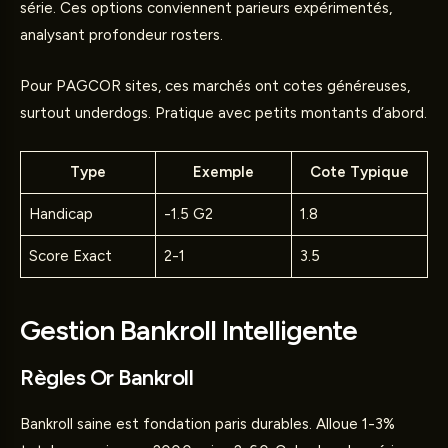
série. Ces options conviennent parieurs expérimentés,
analysant profondeur rosters.
Pour PAGCOR sites, ces marchés ont cotes généreuses,
surtout underdogs. Pratique avec petits montants d’abord.
Type
Exemple
Cote Typique
Handicap
-1.5 G2
1.8
Score Exact
2-1
3.5
Gestion Bankroll Intelligente
Règles Or Bankroll
Bankroll saine est fondation paris durables. Alloue 1-3%