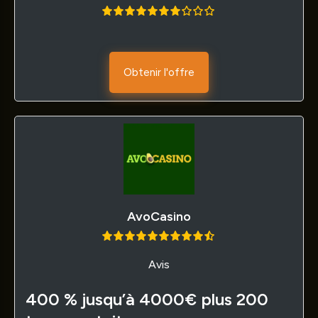
Obtenir l'offre
AvoCasino
Avis
400 % jusqu’à 4000€ plus 200