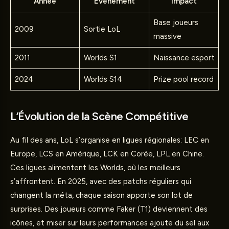
Année
Événement
Impact
Base joueurs
2009
Sortie LoL
massive
2011
Worlds S1
Naissance esport
2024
Worlds S14
Prize pool record
L’Évolution de la Scène Compétitive
Au fil des ans, LoL s’organise en ligues régionales: LEC en
Europe, LCS en Amérique, LCK en Corée, LPL en Chine.
Ces ligues alimentent les Worlds, où les meilleurs
s’affrontent. En 2025, avec des patchs réguliers qui
changent la méta, chaque saison apporte son lot de
surprises. Des joueurs comme Faker (T1) deviennent des
icônes, et miser sur leurs performances ajoute du sel aux