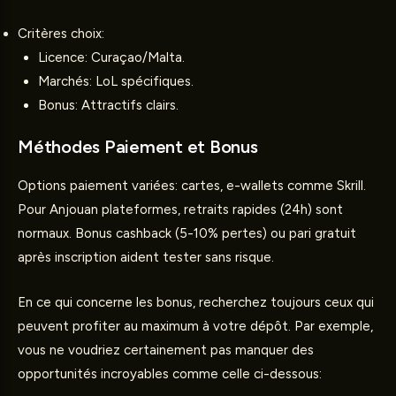
Critères choix:
Licence: Curaçao/Malta.
Marchés: LoL spécifiques.
Bonus: Attractifs clairs.
Méthodes Paiement et Bonus
Options paiement variées: cartes, e-wallets comme Skrill.
Pour Anjouan plateformes, retraits rapides (24h) sont
normaux. Bonus cashback (5-10% pertes) ou pari gratuit
après inscription aident tester sans risque.
En ce qui concerne les bonus, recherchez toujours ceux qui
peuvent profiter au maximum à votre dépôt. Par exemple,
vous ne voudriez certainement pas manquer des
opportunités incroyables comme celle ci-dessous: