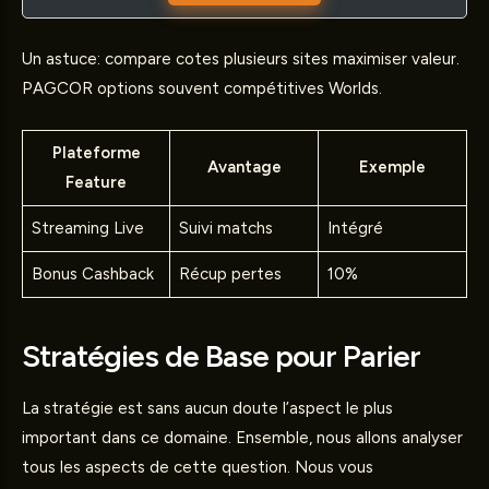
Un astuce: compare cotes plusieurs sites maximiser valeur.
PAGCOR options souvent compétitives Worlds.
Plateforme
Avantage
Exemple
Feature
Streaming Live
Suivi matchs
Intégré
Bonus Cashback
Récup pertes
10%
Stratégies de Base pour Parier
La stratégie est sans aucun doute l’aspect le plus
important dans ce domaine. Ensemble, nous allons analyser
tous les aspects de cette question. Nous vous