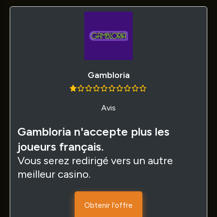
Gambloria
Avis
Gambloria n'accepte plus les
joueurs français.
Vous serez redirigé vers un autre
meilleur casino.
Obtenir l'offre