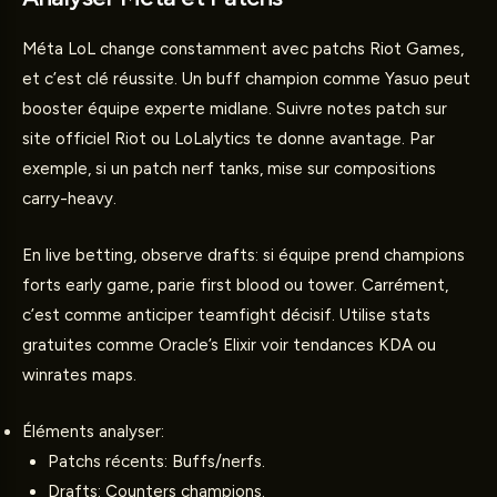
Méta LoL change constamment avec patchs Riot Games,
et c’est clé réussite. Un buff champion comme Yasuo peut
booster équipe experte midlane. Suivre notes patch sur
site officiel Riot ou LoLalytics te donne avantage. Par
exemple, si un patch nerf tanks, mise sur compositions
carry-heavy.
En live betting, observe drafts: si équipe prend champions
forts early game, parie first blood ou tower. Carrément,
c’est comme anticiper teamfight décisif. Utilise stats
gratuites comme Oracle’s Elixir voir tendances KDA ou
winrates maps.
Éléments analyser:
Patchs récents: Buffs/nerfs.
Drafts: Counters champions.