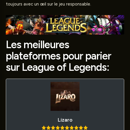
toujours avec un œil sur le jeu responsable.
Les meilleures
plateformes pour parier
sur League of Legends:
Lizaro