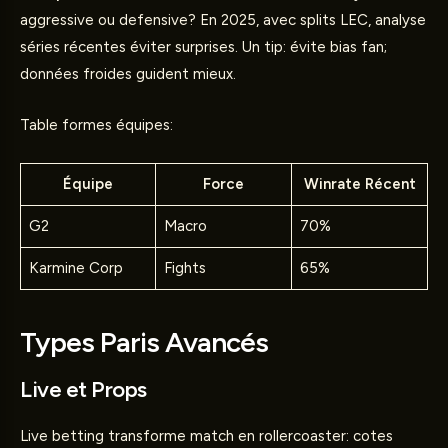
aggressive ou defensive? En 2025, avec splits LEC, analyse
séries récentes éviter surprises. Un tip: évite bias fan;
données froides guident mieux.
Table formes équipes:
Équipe
Force
Winrate Récent
G2
Macro
70%
Karmine Corp
Fights
65%
Types Paris Avancés
Live et Props
Live betting transforme match en rollercoaster: cotes