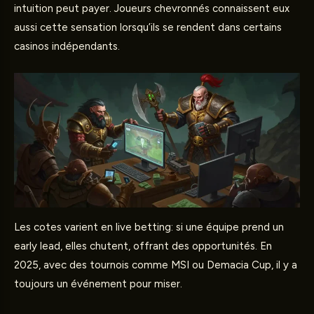
intuition peut payer. Joueurs chevronnés connaissent eux
aussi cette sensation lorsqu’ils se rendent dans certains
casinos indépendants
.
Les cotes varient en live betting: si une équipe prend un
early lead, elles chutent, offrant des opportunités. En
2025, avec des tournois comme MSI ou Demacia Cup, il y a
toujours un événement pour miser.