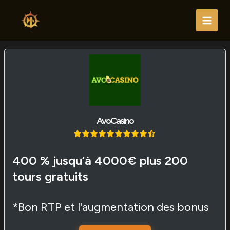
Aller
au
Main
contenu
Men
AvoCasino
400 % jusqu’à 4000€ plus 200
tours gratuits
*Bon RTP et l'augmentation des bonus