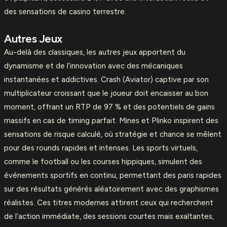
des sensations de casino terrestre.
Autres Jeux
Au-delà des classiques, les autres jeux apportent du
dynamisme et de l’innovation avec des mécaniques
instantanées et addictives. Crash (Aviator) captive par son
multiplicateur croissant que le joueur doit encaisser au bon
moment, offrant un RTP de 97 % et des potentiels de gains
massifs en cas de timing parfait. Mines et Plinko inspirent des
sensations de risque calculé, où stratégie et chance se mêlent
pour des rounds rapides et intenses. Les sports virtuels,
comme le football ou les courses hippiques, simulent des
événements sportifs en continu, permettant des paris rapides
sur des résultats générés aléatoirement avec des graphismes
réalistes. Ces titres modernes attirent ceux qui recherchent
de l’action immédiate, des sessions courtes mais exaltantes,