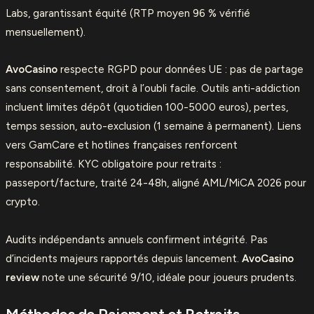
Labs, garantissant équité (RTP moyen 96 % vérifié
mensuellement).
AvoCasino
respecte RGPD pour données UE : pas de partage
sans consentement, droit à l’oubli facile. Outils anti-addiction
incluent limites dépôt (quotidien 100-5000 euros), pertes,
temps session, auto-exclusion (1 semaine à permanent). Liens
vers GamCare et hotlines françaises renforcent
responsabilité. KYC obligatoire pour retraits :
passeport/facture, traité 24-48h, aligné AML/MiCA 2026 pour
crypto.
Audits indépendants annuels confirment intégrité. Pas
d’incidents majeurs rapportés depuis lancement.
AvoCasino
review
note une sécurité 9/10, idéale pour joueurs prudents.