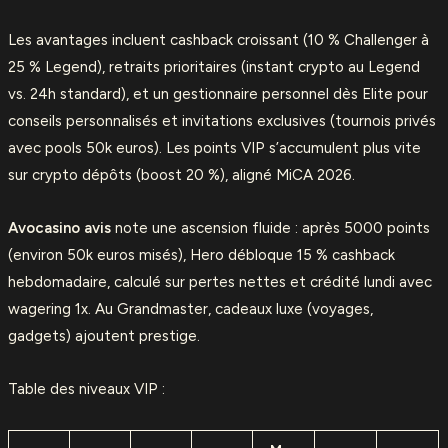
Les avantages incluent cashback croissant (10 % Challenger à
25 % Legend), retraits prioritaires (instant crypto au Legend
vs. 24h standard), et un gestionnaire personnel dès Elite pour
conseils personnalisés et invitations exclusives (tournois privés
avec pools 50k euros). Les points VIP s’accumulent plus vite
sur crypto dépôts (boost 20 %), aligné MiCA 2026.
Avocasino avis
note une ascension fluide : après 5000 points
(environ 50k euros misés), Hero débloque 15 % cashback
hebdomadaire, calculé sur pertes nettes et crédité lundi avec
wagering 1x. Au Grandmaster, cadeaux luxe (voyages,
gadgets) ajoutent prestige.
Table des niveaux VIP :