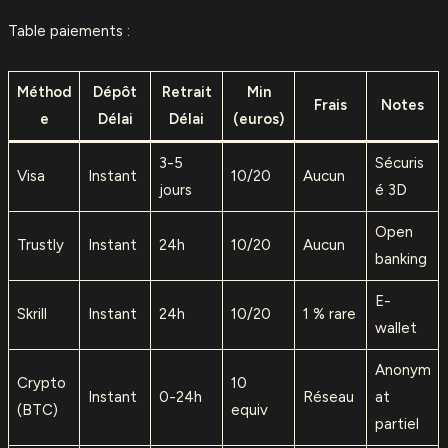
Table paiements :
Méthod
Dépôt
Retrait
Min
Frais
Notes
e
Délai
Délai
(euros)
3-5
Sécuris
Visa
Instant
10/20
Aucun
jours
é 3D
Open
Trustly
Instant
24h
10/20
Aucun
banking
E-
Skrill
Instant
24h
10/20
1 % rare
wallet
Anonym
Crypto
10
Instant
0-24h
Réseau
at
(BTC)
equiv
partiel