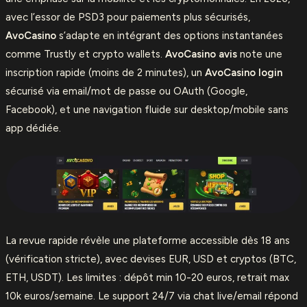
avec l’essor de PSD3 pour paiements plus sécurisés,
AvoCasino
s’adapte en intégrant des options instantanées
comme Trustly et crypto wallets.
AvoCasino avis
note une
inscription rapide (moins de 2 minutes), un
AvoCasino login
sécurisé via email/mot de passe ou OAuth (Google,
Facebook), et une navigation fluide sur desktop/mobile sans
app dédiée.
La revue rapide révèle une plateforme accessible dès 18 ans
(vérification stricte), avec devises EUR, USD et cryptos (BTC,
ETH, USDT). Les limites : dépôt min 10-20 euros, retrait max
10k euros/semaine. Le support 24/7 via chat live/email répond