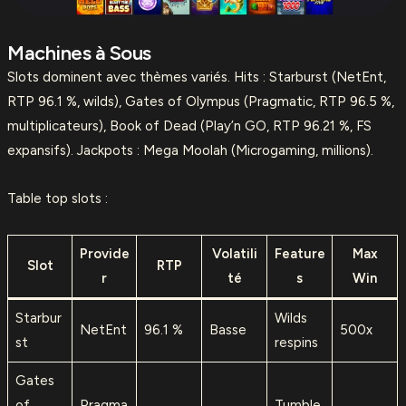
Machines à Sous
Slots dominent avec thèmes variés. Hits : Starburst (NetEnt,
RTP 96.1 %, wilds), Gates of Olympus (Pragmatic, RTP 96.5 %,
multiplicateurs), Book of Dead (Play’n GO, RTP 96.21 %, FS
expansifs). Jackpots : Mega Moolah (Microgaming, millions).
Table top slots :
Provide
Volatili
Feature
Max
Slot
RTP
r
té
s
Win
Starbur
Wilds
NetEnt
96.1 %
Basse
500x
st
respins
Gates
of
Pragma
Tumble