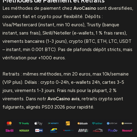
Méthodes de Paiement et Retraits
Les méthodes de paiement chez
AvoCasino
sont diversifiées,
couvrant fiat et crypto pour flexibilité. Dépôts :
Visa/Mastercard (instant, min 10 euros), Trustly (banque
instant, sans frais), Skrill/Neteller (e-wallets, 1 % frais rares),
virements bancaires (1-3 jours), crypto (BTC, ETH, LTC, USDT
– instant, min 0.001 BTC). Pas de plafonds dépôt stricts, mais
vérification pour +1000 euros.
Retraits : mêmes méthodes, min 20 euros, max 10k/semaine
(VIP plus). Délais : crypto 0-24h, e-wallets 24h, cartes 3-5
jours, virements 1-3 jours. Frais nuls pour la plupart, 2 %
virements. Dans notr
AvoCasino avis
, retraits crypto sont
fulgurants, alignés PSD3 2026 pour rapidité.