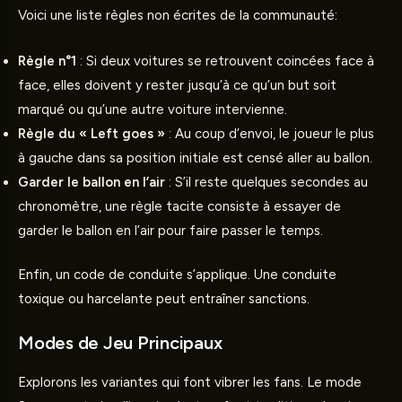
Voici une liste règles non écrites de la communauté:
Règle n°1
: Si deux voitures se retrouvent coincées face à
face, elles doivent y rester jusqu’à ce qu’un but soit
marqué ou qu’une autre voiture intervienne.
Règle du « Left goes »
: Au coup d’envoi, le joueur le plus
à gauche dans sa position initiale est censé aller au ballon.
Garder le ballon en l’air
: S’il reste quelques secondes au
chronomètre, une règle tacite consiste à essayer de
garder le ballon en l’air pour faire passer le temps.
Enfin, un code de conduite s’applique. Une conduite
toxique ou harcelante peut entraîner sanctions.
Modes de Jeu Principaux
Explorons les variantes qui font vibrer les fans. Le mode