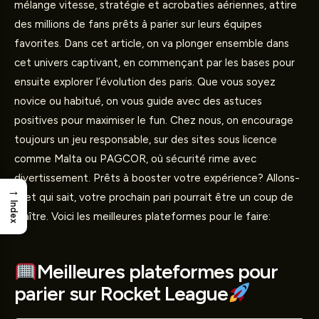
mélange vitesse, stratégie et acrobaties aériennes, attire
des millions de fans prêts à parier sur leurs équipes
favorites. Dans cet article, on va plonger ensemble dans
cet univers captivant, en commençant par les bases pour
ensuite explorer l’évolution des paris. Que vous soyez
novice ou habitué, on vous guide avec des astuces
positives pour maximiser le fun. Chez nous, on encourage
toujours un jeu responsable, sur des sites sous licence
comme
Malta
ou PAGCOR, où sécurité rime avec
divertissement. Prêts à booster votre expérience? Allons-
→
y, et qui sait, votre prochain pari pourrait être un coup de
Index
maître. Voici les meilleures plateformes pour le faire:
Meilleures plateformes pour
parier sur Rocket League