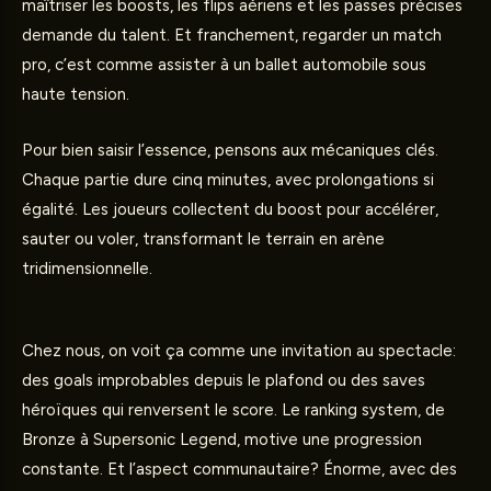
maîtriser les boosts, les flips aériens et les passes précises
demande du talent. Et franchement, regarder un match
pro, c’est comme assister à un ballet automobile sous
haute tension.
Pour bien saisir l’essence, pensons aux mécaniques clés.
Chaque partie dure cinq minutes, avec prolongations si
égalité. Les joueurs collectent du boost pour accélérer,
sauter ou voler, transformant le terrain en arène
tridimensionnelle.
Chez nous, on voit ça comme une invitation au spectacle:
des goals improbables depuis le plafond ou des saves
héroïques qui renversent le score. Le ranking system, de
Bronze à Supersonic Legend, motive une progression
constante. Et l’aspect communautaire? Énorme, avec des