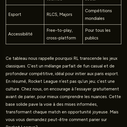
Compétitions
Esport
RLCS, Majors
mondiales
Free-to-play,
Pour tous les
Accessibilité
cross-platform
publics
Ce tableau nous rappelle pourquoi RL transcende les jeux
classiques. C’est un mélange parfait de fun casual et de
profondeur compétitive, idéal pour initier aux paris esport.
En résumé, Rocket League n’est pas qu’un jeu; c’est une
culture. Chez nous, on encourage à l’essayer gratuitement
avant de parier, pour mieux comprendre les nuances. Cette
base solide pave la voie à des mises informées,
transformant chaque match en opportunité joyeuse. Mais
vous vous demandez peut-être comment parier sur