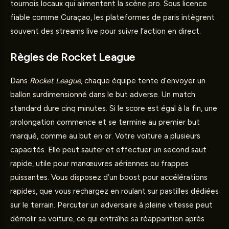
tournois locaux qui alimentent la scène pro. Sous licence
fiable comme Curaçao, les
plateformes de paris
intègrent
souvent des streams live pour suivre l’action en direct.
Règles de Rocket League
Dans
Rocket League
, chaque équipe tente d’envoyer un
ballon surdimensionné dans le but adverse. Un match
standard dure cinq minutes. Si le score est égal à la fin, une
prolongation commence et se termine au premier but
marqué, comme au but en or. Votre voiture a plusieurs
capacités. Elle peut sauter et effectuer un second saut
rapide, utile pour manœuvres aériennes ou frappes
puissantes. Vous disposez d’un boost pour accélérations
rapides, que vous rechargez en roulant sur pastilles dédiées
sur le terrain. Percuter un adversaire à pleine vitesse peut
démolir sa voiture, ce qui entraîne sa réapparition après