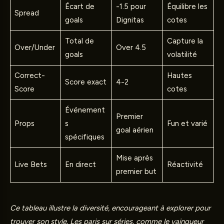
Écart de
-1.5 pour
Équilibre les
Spread
goals
Dignitas
cotes
Total de
Capture la
Over/Under
Over 4.5
goals
volatilité
Correct-
Hautes
Score exact
4-2
Score
cotes
Événement
Premier
Props
s
Fun et varié
goal aérien
spécifiques
Mise après
Live Bets
En direct
Réactivité
premier but
Ce tableau illustre la diversité, encourageant à explorer pour
trouver son style. Les paris sur séries, comme le vainqueur