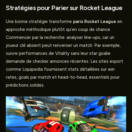
Stratégies pour Parier sur Rocket League
Une bonne stratégie transforme
paris Rocket League
en
approche méthodique plutôt qu’en coup de chance.
Commencer par la recherche: analyser line-ups, car un
joueur clé absent peut renverser un match. Par exemple,
suivre performances de Vitality sans leur star goalie
demande de checker annonces récentes. Les sites esport
comme Liquipedia fournissent stats détaillées sur win
rates, goals par match et head-to-head, essentiels pour
prédictions solides.