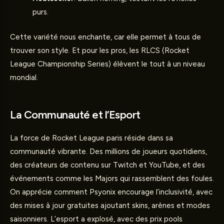
purs.
Cette variété nous enchante, car elle permet à tous de
trouver son style. Et pour les pros, les RLCS (Rocket
League Championship Series) élèvent le tout à un niveau
mondial.
La Communauté et l’Esport
La force de Rocket League paris réside dans sa
communauté vibrante. Des millions de joueurs quotidiens,
des créateurs de contenu sur Twitch et YouTube, et des
événements comme les Majors qui rassemblent des foules.
On apprécie comment Psyonix encourage l’inclusivité, avec
des mises à jour gratuites ajoutant skins, arènes et modes
saisonniers. L’esport a explosé, avec des prix pools