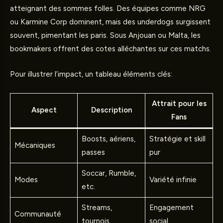
atteignant des sommes folles. Des équipes comme NRG
ou Karmine Corp dominent, mais des underdogs surgissent
souvent, pimentant les paris. Sous Anjouan ou Malta, les
bookmakers offrent des cotes alléchantes sur ces matchs.
Pour illustrer l’impact, un tableau éléments clés:
Attrait pour les
Aspect
Description
Fans
Boosts, aériens,
Stratégie et skill
Mécaniques
passes
pur
Soccar, Rumble,
Modes
Variété infinie
etc.
Streams,
Engagement
Communauté
tournois
social