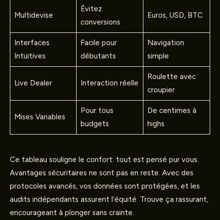
Évitez
Multidevise
Euros, USD, BTC
conversions
Interfaces
Facile pour
Navigation
Intuitives
débutants
simple
Roulette avec
Live Dealer
Interaction réelle
croupier
Pour tous
De centimes à
Mises Variables
budgets
highs
Ce tableau souligne le confort: tout est pensé pur vous.
Avantages sécuritaires ne sont pas en reste. Avec des
protocoles avancés, vos données sont protégées, et les
audits indépendants assurent l’équité. Trouve ça rassurant,
encourageant à plonger sans crainte.