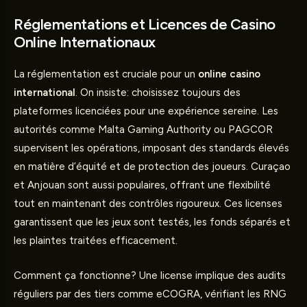
Réglementations et Licences de Casino
Online Internationaux
La réglementation est cruciale pour un
online casino
international
. On insiste: choisissez toujours des
plateformes licenciées pour une expérience sereine. Les
autorités comme
Malta
Gaming Authority ou PAGCOR
supervisent les opérations, imposant des standards élevés
en matière d’équité et de protection des joueurs. Curaçao
et Anjouan sont aussi populaires, offrant une flexibilité
tout en maintenant des contrôles rigoureux. Ces licenses
garantissent que les jeux sont testés, les fonds séparés et
les plaintes traitées efficacement.
Comment ça fonctionne? Une license implique des audits
réguliers par des tiers comme eCOGRA, vérifiant les RNG