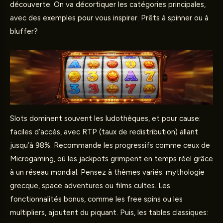
découverte. On va décortiquer les catégories principales,
avec des exemples pour vous inspirer. Prêts à spinner ou à
bluffer?
Slots dominent souvent les ludothèques, et pour cause:
faciles d’accès, avec RTP (taux de redistribution) allant
jusqu’à 98%. Recommande les progressifs comme ceux de
Microgaming, où les jackpots grimpent en temps réel grâce
à un réseau mondial. Pensez à thèmes variés: mythologie
grecque, space adventures ou films cultes. Les
fonctionnalités bonus, comme les free spins ou les
multipliers, ajoutent du piquant. Puis, les tables classiques: