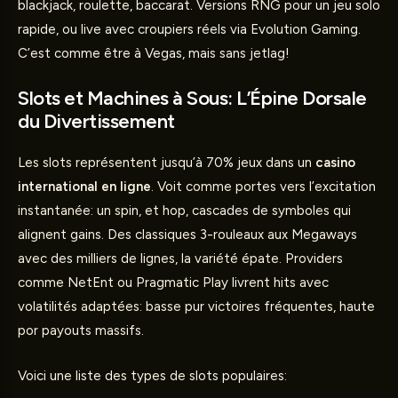
blackjack, roulette, baccarat. Versions RNG pour un jeu solo
rapide, ou live avec croupiers réels via Evolution Gaming.
C’est comme être à Vegas, mais sans jetlag!
Slots et Machines à Sous: L’Épine Dorsale
du Divertissement
Les slots représentent jusqu’à 70% jeux dans un
casino
international en ligne
. Voit comme portes vers l’excitation
instantanée: un spin, et hop, cascades de symboles qui
alignent gains. Des classiques 3-rouleaux aux Megaways
avec des milliers de lignes, la variété épate. Providers
comme NetEnt ou Pragmatic Play livrent hits avec
volatilités adaptées: basse pur victoires fréquentes, haute
por payouts massifs.
Voici une liste des types de slots populaires: