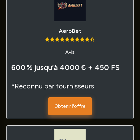
AeroBet
Avis
600 % jusqu’à 4000 € + 450 FS
*Reconnu par fournisseurs
Obtenir l'offre