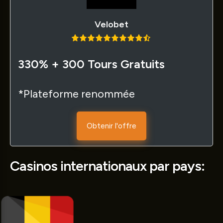
Velobet
330% + 300 Tours Gratuits
*Plateforme renommée
Obtenir l'offre
Casinos internationaux par pays: