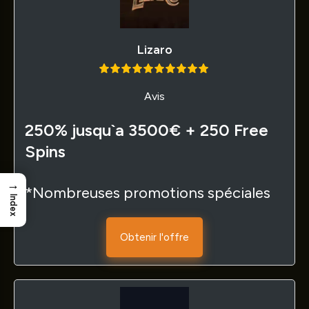
Lizaro
Avis
250% jusqu`a 3500€ + 250 Free
Spins
→
*Nombreuses promotions spéciales
Index
Obtenir l'offre