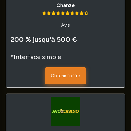
Chanze
Avis
200 % jusqu'à 500 €
*Interface simple
Obtenir l'offre