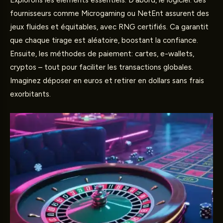
fournisseurs comme Microgaming ou NetEnt assurent des
jeux fluides et équitables, avec RNG certifiés. Ca garantit
que chaque tirage est aléatoire, boostant la confiance.
Ensuite, les méthodes de paiement: cartes, e-wallets,
cryptos – tout pour faciliter les transactions globales.
Imaginez déposer en euros et retirer en dollars sans frais
exorbitants.