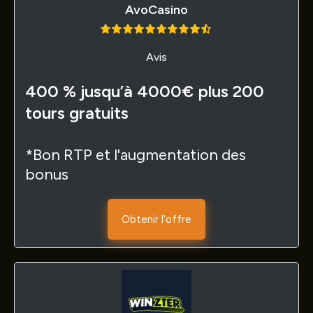
AvoCasino
Avis
400 % jusqu’à 4000€ plus 200
tours gratuits
*Bon RTP et l'augmentation des
bonus
Obtenir l'offre