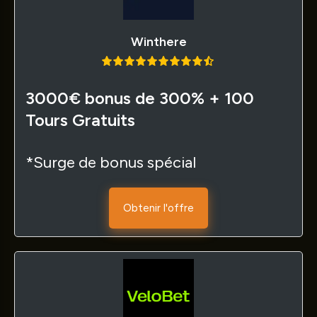
Winthere
3000€ bonus de 300% + 100
Tours Gratuits
*Surge de bonus spécial
Obtenir l'offre