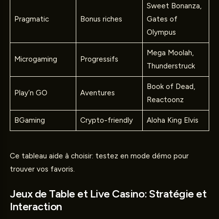
Sweet Bonanza,
Pragmatic
Bonus riches
Gates of
Olympus
Mega Moolah,
Microgaming
Progressifs
Thunderstruck
Book of Dead,
Play’n GO
Aventures
Reactoonz
BGaming
Crypto-friendly
Aloha King Elvis
Ce tableau aide à choisir: testez en mode démo pour
trouver vos favoris.
Jeux de Table et Live Casino: Stratégie et
Interaction