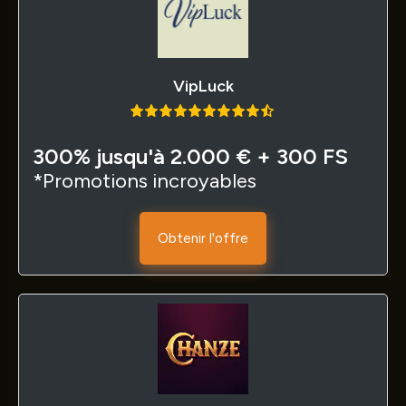
VipLuck
300% jusqu'à 2.000 € + 300 FS
*Promotions incroyables
Obtenir l'offre